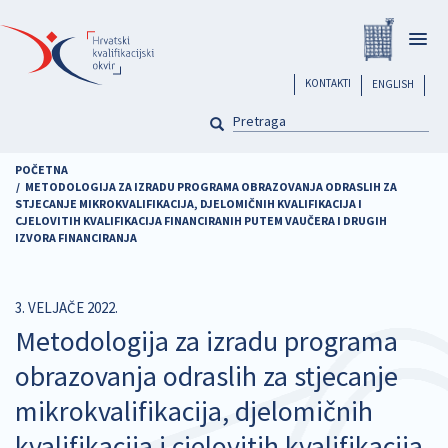
Skoči
Registar
na
Togg
glavni
navig
sadržaj
header
KONTAKTI
ENGLISH
PRETRAGA
Pretraga
POČETNA
METODOLOGIJA ZA IZRADU PROGRAMA OBRAZOVANJA ODRASLIH ZA
STJECANJE MIKROKVALIFIKACIJA, DJELOMIČNIH KVALIFIKACIJA I
CJELOVITIH KVALIFIKACIJA FINANCIRANIH PUTEM VAUČERA I DRUGIH
IZVORA FINANCIRANJA
3. VELJAČE 2022.
Metodologija za izradu programa
obrazovanja odraslih za stjecanje
mikrokvalifikacija, djelomičnih
kvalifikacija i cjelovitih kvalifikacija