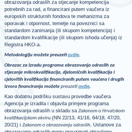
obrazovanja odraslih za stjecanje kompetencija
potrebnih za rad, a financirani putem vaučera iz
europskih strukturnih fondova te mehanizma za
oporavak i otpornost, temelje na poveznici sa
standardom zanimanja (ili skupom kompetencija) i
standardom kvalifikacije (ili skupom ishoda učenja) iz
Registra HKO-a.
Metodologiju možete preuzeti
ovdje
.
Obrazac za izradu programa obrazovanja odraslih za
stjecanje mikrokvalifikacija, djelomičnih kvalifikacija i
cjelovitih kvalifikacija financiranih putem vaučera i drugih
izvora financiranja možete
preuzeti
ovdje
.
Kao dodatnu podršku sustavu provedbe vaučera
Agencija je izradila i objavila primjere programa
obrazovanja odraslih u skladu sa
Zakonom o Hrvatskom
(NN 22/13, 41/16, 64/18, 47/20,
kvalifikacijskom okviru
20/21) i
. Ustanove za
Zakonom o obrazovanju odraslih
obrazovanje odraslih mogu preuzimati objavljene