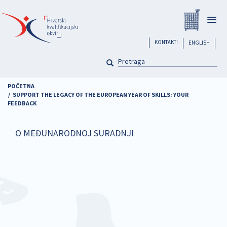
Skoči
Registar
na
Togg
glavni
navig
sadržaj
header
KONTAKTI
ENGLISH
PRETRAGA
Pretraga
POČETNA
SUPPORT THE LEGACY OF THE EUROPEAN YEAR OF SKILLS: YOUR
FEEDBACK
O MEĐUNARODNOJ SURADNJI