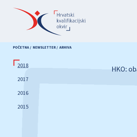
Skoči
na
glavni
sadržaj
POČETNA
NEWSLETTER
ARHIVA
2018
HKO: oba
2017
2016
2015