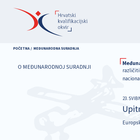
Skoči
na
glavni
sadržaj
POČETNA
MEĐUNARODNA SURADNJA
Međuna
O MEĐUNARODNOJ SURADNJI
različit
nacional
23. SVIB
Upit
Europska