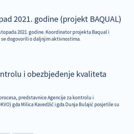
topad 2021. godine (projekt BAQUAL)
listopada 2021. godine. Koordinator projekta Baqual i
e se dogovorili o daljnjim aktivnostima.
ontrolu i obezbjeđenje kvaliteta
rocesa, predstavnice Agencije za kontrolu i
O) gđa Milica Kavedžić i gđa Dunja Bulajić posjetile su