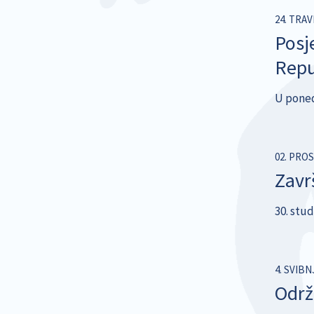
24. TRAV
Posj
Repu
U ponedj
02. PROS
Zavr
30. stu
4. SVIBN
Održ