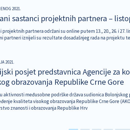
DENOG 2021.
ani sastanci projektnih partnera – lis
 projektnih partnera održani su online putem 13., 20., 26. i 27. 
i partneri iznijeli su rezultate dosadašnjeg rada na projektu t
JA 2021.
ijski posjet predstavnica Agencije za k
kog obrazovanja Republike Crne Gore
u aktivnosti međusobne podrške država sudionica Bolonjskog p
đenje kvaliteta visokog obrazovanja Republike Crne Gore (AKOKV
rstvo znanosti i obrazovanja Republike Hrv
tion