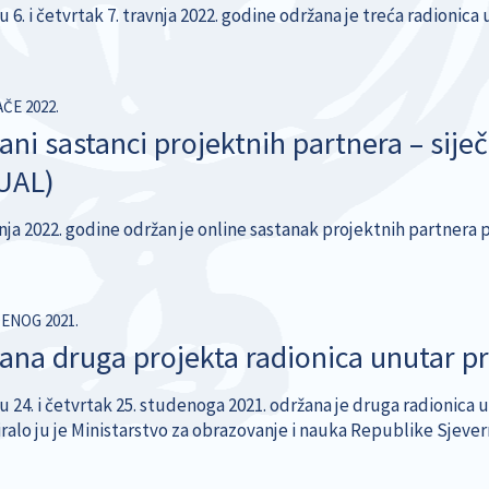
u 6. i četvrtak 7. travnja 2022. godine održana je treća radionic
AČE 2022.
ani sastanci projektnih partnera – siječ
UAL)
ečnja 2022. godine održan je online sastanak projektnih partnera
DENOG 2021.
ana druga projekta radionica unutar 
u 24. i četvrtak 25. studenoga 2021. održana je druga radionica 
iralo ju je Ministarstvo za obrazovanje i nauka Republike Sjeve