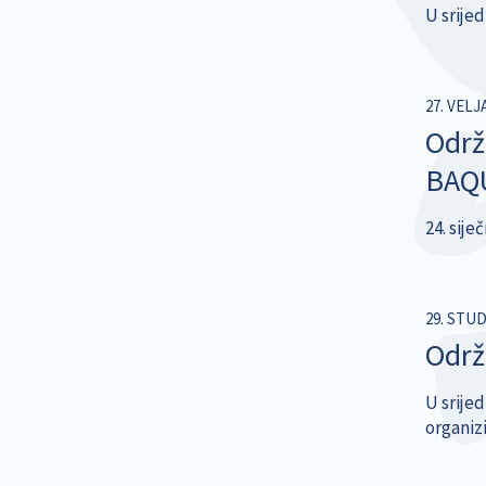
U srijed
27. VELJ
Održ
BAQ
24. sij
29. STU
Održ
U srijed
organiz