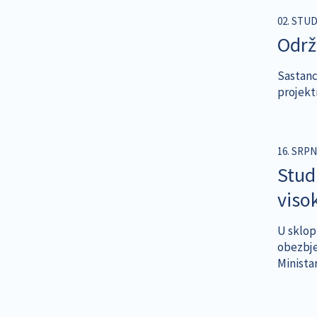
02. STU
Održ
Sastanci
projektn
16. SRPN
Stud
viso
U sklop
obezbje
Minista
Pagina