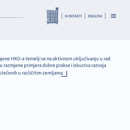
Registar HKO-a
header
Toggle
KONTAKTI
ENGLISH
navigatio
jene HKO-a temelji se na aktivnom uključivanju u rad
lju razmjene primjera dobre prakse i iskustva razvoja
 stečenih u različitim zemljama.