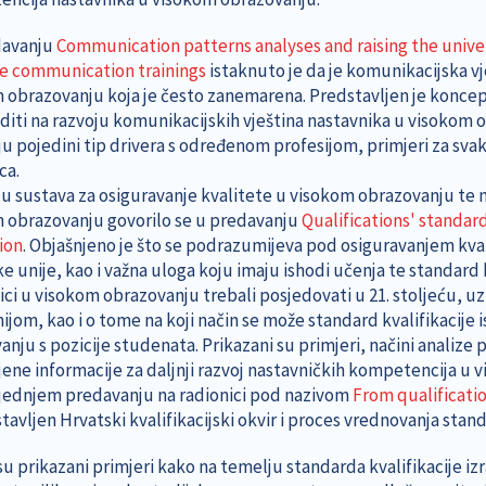
davanju
Communication patterns analyses and raising the univer
e communication trainings
istaknuto je da je komunikacijska v
 obrazovanju koja je često zanemarena. Predstavljen je koncept
diti na razvoju komunikacijskih vještina nastavnika u visokom o
 pojedini tip drivera s određenom profesijom, primjeri za svaki
ca.
ju sustava za osiguravanje kvalitete u visokom obrazovanju te
 obrazovanju govorilo se u predavanju
Qualifications' standar
ion
. Objašnjeno je što se podrazumijeva pod osiguravanjem kval
 unije, kao i važna uloga koju imaju ishodi učenja te standard k
ici u visokom obrazovanju trebali posjedovati u 21. stoljeću, u
om, kao i o tome na koji način se može standard kvalifikacije is
nju s pozicije studenata. Prikazani su primjeri, načini analize 
jene informacije za daljnji razvoj nastavničkih kompetencija u
jednjem predavanju na radionici pod nazivom
From qualificati
tavljen Hrvatski kvalifikacijski okvir i proces vrednovanja stan
 prikazani primjeri kako na temelju standarda kvalifikacije izr