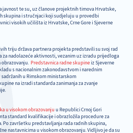
za javnost te su, uz članove projektnih timova Hrvatske,
h skupina i stručnjaci koji sudjeluju u provedbi
nici visokih učilišta iz Hrvatske, Crne Gore i Sjeverne
ih triju država partnera projekta predstavili su svoj rad
ma za nadolazeće aktivnosti, vezanim uz izradu prijedloga
m obrazovanju.
Predstavnica radne skupine
iz Sjeverne
 skladu s nacionalnim zakonodavstvom i narednim
EU sadržanih u Rimskom ministarskom
kupine na izradi standarda zanimanja za zvanje
ije.
ika u visokom obrazovanju
u Republici Crnoj Gori
a standard kvalifikacije i obrazložila procedure za
. Po završetku predstavljanja rada radnih skupina,
užne nastavnicima u visokom obrazovanju. Vidljivo je da su