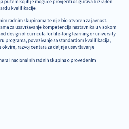
a putem kojih je moguće provjeriti osigurava li izrađen
rdu kvalifikacije.
nim radnim skupinama te nije bio otvoren za javnost.
rograma za usavršavanje kompetencija nastavnika u visokom
design of curricula for life-long learning or university
ru programa, povezivanje sa standardom kvalifikacija,
okvire, razvoj centara za daljnje usavršavanje
nera i nacionalnih radnih skupina o provedenim