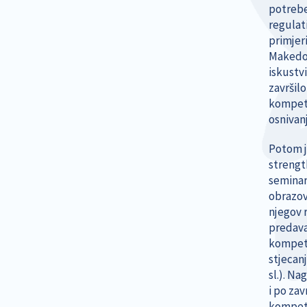
potrebe
regulat
primjer
Makedon
iskustv
završil
kompete
osnivan
Potom j
strengt
seminara
obrazov
njegov r
predav
kompete
stjecanj
sl.). N
i po zav
kompete