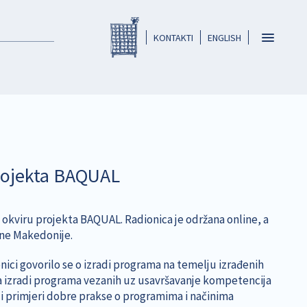
Registar HKO-a
header
Toggle
KONTAKTI
ENGLISH
navigatio
projekta BAQUAL
u okviru projekta BAQUAL. Radionica je održana online, a
rne Makedonije.
nici govorilo se o izradi programa na temelju izrađenih
na izradi programa vezanih uz usavršavanje kompetencija
 i primjeri dobre prakse o programima i načinima