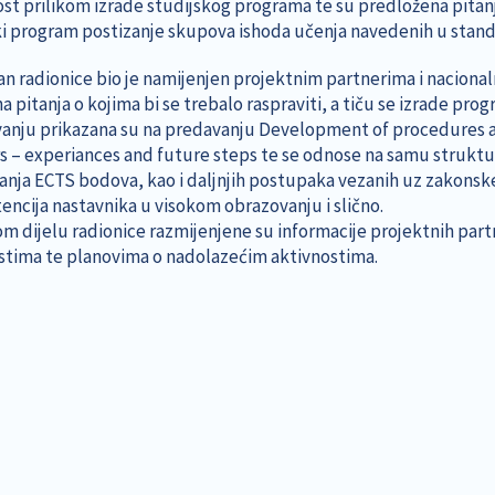
st prilikom izrade studijskog programa te su predložena pitanj
ki program postizanje skupova ishoda učenja navedenih u standa
an radionice bio je namijenjen projektnim partnerima i nacional
a pitanja o kojima bi se trebalo raspraviti, a tiču se izrade p
anju prikazana su na predavanju Development of procedures and 
s – experiances and future steps te se odnose na samu struktu
anja ECTS bodova, kao i daljnjih postupaka vezanih uz zakonske 
ncija nastavnika u visokom obrazovanju i slično.
m dijelu radionice razmijenjene su informacije projektnih part
stima te planovima o nadolazećim aktivnostima.