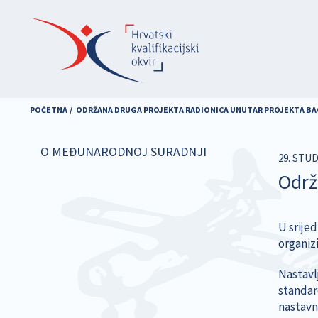
Skoči
na
glavni
sadržaj
POČETNA
ODRŽANA DRUGA PROJEKTA RADIONICA UNUTAR PROJEKTA B
O MEĐUNARODNOJ SURADNJI
29. STU
Održ
U srijed
organiz
Nastavlj
standar
nastavn