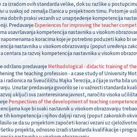
 za izradom ovih standarda velike, dok su razlike u postupcima
ivi u svakoj od zemalja članica u projektnom timu. Potom je usli
ima dobrih praksi vezanih uz unaprjeđenje kompetencija nastav
iji. Predavanje
Experiences for improving the teacher compet
ima usavršavanja kompetencija nastavnika u visokom obrazovanj
o napomenama o koracima koje je potrebno poduzeti kako bi se 
ncija nastavnika u visokom obrazovanju (poput uređenja zakono
ja centara za razvoj kompetencija nastavnika u visokom obrazova
e održano predavanje
Methodological - didactic training of the
hening the teaching profession - a case study of University Mot
 i radionica na Sveučilištu Majka Terezija, a čija je svrha bil
anju. Unutar predavanja govorilo se i o važnosti standarda kval
azvoj uključi sva zainteresirana javnost, naročito visoka učili
anje
Perspectives of the development of teaching competences
ncijama koje bi svaki nastavnik u visokom obrazovanju trebao 
e tih kompetencija i njihov daljnji razvoj (poput zakonskih okvi
aglasilo se da su projektom započeti koraci vezani uz cjeloživo
ršetku projekta, odnosno izradi standarda kvalifikacije i progra
ncija nastavnika u visokom obrazovanju.