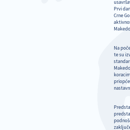
usavrša
Prvi dan
Crne Gor
aktivnos
Makedo
Na počet
te su i
standar
Makedon
koracim
priopće
nastavni
Predsta
predsta
podnoše
zaključe