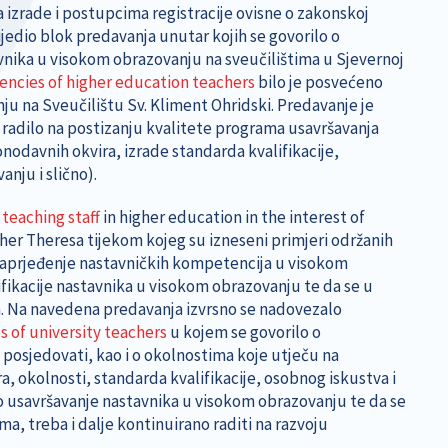
 izrade i postupcima registracije ovisne o zakonskoj
jedio blok predavanja unutar kojih se govorilo o
nika u visokom obrazovanju na sveučilištima u Sjevernoj
encies of higher education teachers
bilo je posvećeno
u na Sveučilištu Sv. Kliment Ohridski. Predavanje je
radilo na postizanju kvalitete programa usavršavanja
davnih okvira, izrade standarda kvalifikacije,
nju i slično).
 teaching staff
in higher education in the interest of
her Theresa tijekom kojeg su izneseni primjeri održanih
a unaprjeđenje nastavničkih kompetencija u visokom
ifikacije nastavnika u visokom obrazovanju te da se u
šta. Na navedena predavanja izvrsno se nadovezalo
 of university teachers
u kojem se govorilo o
posjedovati, kao i o okolnostima koje utječu na
ra, okolnosti, standarda kvalifikacije, osobnog iskustva i
tno usavršavanje nastavnika u visokom obrazovanju te da se
ma, treba i dalje kontinuirano raditi na razvoju