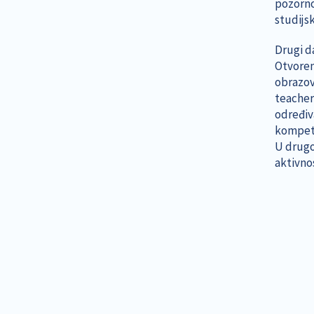
pozorno
studijs
Drugi d
Otvoren
obrazov
teacher
određiv
kompete
U drugo
aktivno