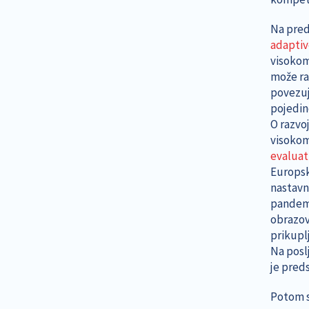
Na pre
adaptiv
visokom
može ra
povezuju
pojedin
O razvo
visokom
evaluat
Europske
nastavn
pandemij
obrazova
prikupl
Na posl
je preds
Potom su