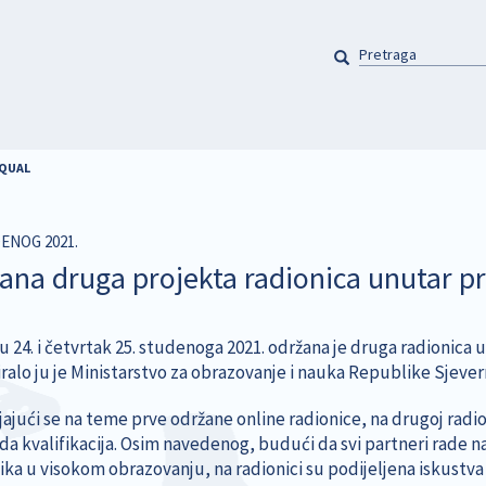
PRETRAGA
Pretraga
AQUAL
DENOG 2021.
ana druga projekta radionica unutar 
u 24. i četvrtak 25. studenoga 2021. održana je druga radionica 
iralo ju je Ministarstvo za obrazovanje i nauka Republike Sjeve
ajući se na teme prve održane online radionice, na drugoj radio
da kvalifikacija. Osim navedenog, budući da svi partneri rade 
ika u visokom obrazovanju, na radionici su podijeljena iskustva