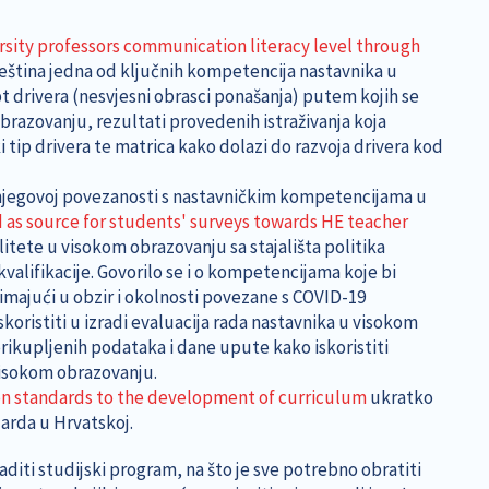
sity professors communication literacy level through
ještina jedna od ključnih kompetencija nastavnika u
 drivera (nesvjesni obrasci ponašanja) putem kojih se
brazovanju, rezultati provedenih istraživanja koja
 tip drivera te matrica kako dolazi do razvoja drivera kod
 njegovoj povezanosti s nastavničkim kompetencijama u
d as source for students' surveys towards HE teacher
itete u visokom obrazovanju sa stajališta politika
valifikacije. Govorilo se i o kompetencijama koje bi
zimajući u obzir i okolnosti povezane s COVID-19
koristiti u izradi evaluacija rada nastavnika u visokom
prikupljenih podataka i dane upute kako iskoristiti
 visokom obrazovanju.
on standards to the development of curriculum
ukratko
darda u Hrvatskoj.
aditi studijski program, na što je sve potrebno obratiti