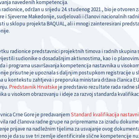
vanja navedenih kompetencija.
 radionice, održan u srijedu 24. studenog 2021., bio je otvoren 
e i Sjeverne Makedonije, sudjelovali i članovi nacionalnih radni
ti u sklopu projekta BAQUAL, ali i mnogi zainteresirani predstav
nije.
ku radionice predstavnici projektnih timova i radnih skupina sv
zvijestili sudionike o dosadašnjim aktivnostima, kao i o planovi
da i programa usavršavanja kompetencija nastavnika u visoko
ije prisutne je upoznala s daljnjim postupkom registracije u
a u kontekstu zahtjeva i preporuka ministara država članica 
nju.
Predstavnik Hrvatske
je predstavio rezultate rada radne s
ka u visokom obrazovanju i ideje za razvoj standarda kvalifikac
vnica Crne Gore je predavanjem
Standard kvalifikacija nastavn
vila rad članova radne grupe na pripremama za izradu dokument
nje prijave na nadležnim tijelima za usvajanje ovog dokumenta
no je da su sve tri zemlje identificirale slične kompetencije n