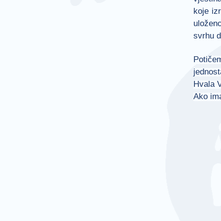
koje iz
uloženo
svrhu d
Potičem
jednost
Hvala V
Ako ima