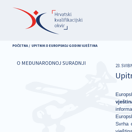
Skoči
na
glavni
sadržaj
POČETNA
UPITNIK O EUROPSKOJ GODINI VJEŠTINA
O MEĐUNARODNOJ SURADNJI
23. SVIB
Upit
Europsk
vješti
inform
Europsk
Svrha o
vještin