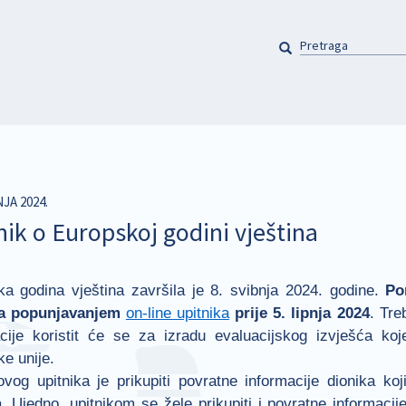
PRETRAGA
Pretraga
NJA 2024.
nik o Europskoj godini vještina
a godina vještina završila je 8. svibnja 2024. godine.
Po
na popunjavanjem
on-line upitnika
prije 5. lipnja 2024
. Tre
acije koristit će se za izradu evaluacijskog izvješća ko
e unije.
vog upitnika je prikupiti povratne informacije dionika koj
a. Ujedno, upitnikom se žele prikupiti i povratne informacij