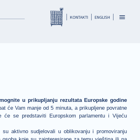
Registar HKO-a
header
Toggle
KONTAKTI
ENGLISH
navigatio
mognite u prikupljanju rezultata Europske godine
bat će Vam manje od 5 minuta, a prikupljene povratne
je će se predstaviti Europskom parlamentu i Vijeću
i su aktivno sudjelovali u oblikovanju i promoviranju
e osoba koje su zainteresirane za temu vještina ili na