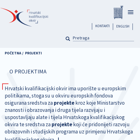
Skoči
Registar
na
Togg
glavni
navig
sadržaj
header
KONTAKTI
ENGLISH
PRETRAGA
Pretraga
POČETNA
PROJEKTI
O PROJEKTIMA
Hrvatski kvalifikacijski okvir ima uporište u europskim
politikama, stoga su u okviru europskih fondova
osigurana sredstva za
projekte
kroz koje Ministarstvo
znanosti i obrazovanja i druga tijela razvijaju i
uspostavljaju alate i tijela Hrvatskoga kvalifikacijskog
okvira te sredstva za
projekte
koji će pridonijeti razvoju
obrazovnih i studijskih programa uz primjenu Hrvatskoga
kvalifikacijskog okvira.