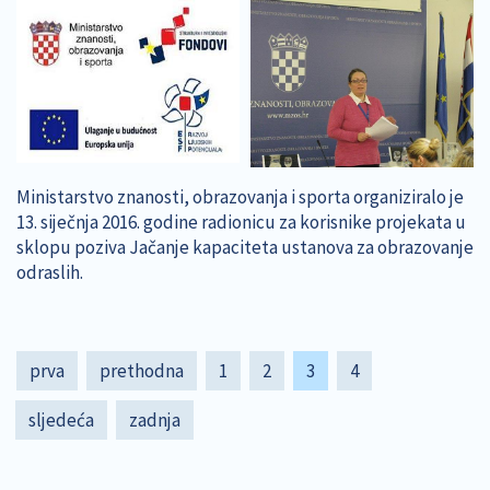
Ministarstvo znanosti, obrazovanja i sporta organiziralo je
13. siječnja 2016. godine radionicu za korisnike projekata u
sklopu poziva Jačanje kapaciteta ustanova za obrazovanje
odraslih.
Pagination
First
prva
Previous
prethodna
Page
1
Page
2
Current
3
Page
4
page
page
page
Next
sljedeća
Last
zadnja
page
page