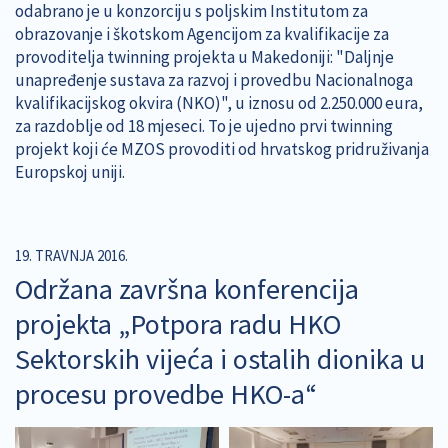
odabrano je u konzorciju s poljskim Institutom za
obrazovanje i škotskom Agencijom za kvalifikacije za
provoditelja twinning projekta u Makedoniji: "Daljnje
unapređenje sustava za razvoj i provedbu Nacionalnoga
kvalifikacijskog okvira (NKO)", u iznosu od 2.250.000 eura,
za razdoblje od 18 mjeseci. To je ujedno prvi twinning
projekt koji će MZOS provoditi od hrvatskog pridruživanja
Europskoj uniji.
19. TRAVNJA 2016.
Održana završna konferencija
projekta „Potpora radu HKO
Sektorskih vijeća i ostalih dionika u
procesu provedbe HKO-a“