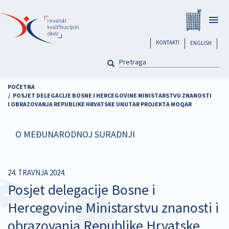
Skoči
Registar
na
Togg
glavni
navig
sadržaj
header
KONTAKTI
ENGLISH
PRETRAGA
Pretraga
POČETNA
POSJET DELEGACIJE BOSNE I HERCEGOVINE MINISTARSTVU ZNANOSTI
I OBRAZOVANJA REPUBLIKE HRVATSKE UNUTAR PROJEKTA MOQAR
O MEĐUNARODNOJ SURADNJI
24. TRAVNJA 2024.
Posjet delegacije Bosne i
Hercegovine Ministarstvu znanosti i
obrazovanja Republike Hrvatske