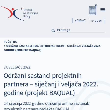
Skoči
Registar
na
Togg
glavni
navig
sadržaj
header
KONTAKTI
ENGLISH
PRETRAGA
Pretraga
POČETNA
ODRŽANI SASTANCI PROJEKTNIH PARTNERA – SIJEČANJ I VELJAČA 2022.
GODINE (PROJEKT BAQUAL)
27. VELJAČE 2022.
Održani sastanci projektnih
partnera – siječanj i veljača 2022.
godine (projekt BAQUAL)
24. siječnja 2022. godine održan je online sastanak
projektnih partnera projekta BAQUAL.