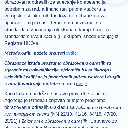
obrazovanja odraslih za stjecanje kompetencija
potrebnih za rad, a financirani putem vaučera iz
europskih strukturnih fondova te mehanizma za
oporavak i otpornost, temelje na poveznici sa
standardom zanimanja (ili skupom kompetencija) i
standardom kvalifikacije (ili skupom ishoda učenja) iz
Registra HKO-a.
Metodologiju možete preuzeti
ovdje
.
Obrazac za izradu programa obrazovanja odraslih za
stjecanje mikrokvalifikacija, djelomičnih kvalifikacija i
cjelovitih kvalifikacija financiranih putem vaučera i drugih
izvora financiranja možete
preuzeti
ovdje
.
Kao dodatnu podršku sustavu provedbe vaučera
Agencija je izradila i objavila primjere programa
obrazovanja odraslih u skladu sa
Zakonom o Hrvatskom
(NN 22/13, 41/16, 64/18, 47/20,
kvalifikacijskom okviru
20/21) i
. Ustanove za
Zakonom o obrazovanju odraslih
obrazovanje odraslih mogu preuzimati objavljene