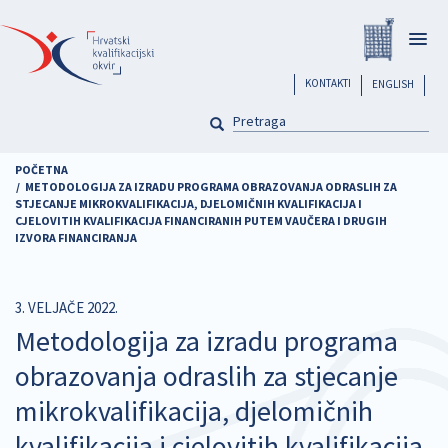
Skoči
Registar
na
Togg
glavni
navig
sadržaj
header
KONTAKTI
ENGLISH
PRETRAGA
Pretraga
POČETNA
METODOLOGIJA ZA IZRADU PROGRAMA OBRAZOVANJA ODRASLIH ZA
STJECANJE MIKROKVALIFIKACIJA, DJELOMIČNIH KVALIFIKACIJA I
CJELOVITIH KVALIFIKACIJA FINANCIRANIH PUTEM VAUČERA I DRUGIH
IZVORA FINANCIRANJA
3. VELJAČE 2022.
Metodologija za izradu programa
obrazovanja odraslih za stjecanje
mikrokvalifikacija, djelomičnih
kvalifikacija i cjelovitih kvalifikacija