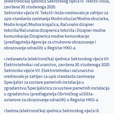
(elektronička) sjednica Sektorskog vijeća IV. Tekstil i koža,
završena 30. studenoga 2020.
Sektorsko vijeće IV. Tekstil i koža vrednovalo je zahtjev za
upis standarda zanimanja Modni obućar/Modna obućarka,
Modni krojač/Modna krojačica, Računalni dizajner
tekstila/Računalna dizajnerica tekstila i Dizajner modne
komunikacije/Dizajnerica modne komunikacije
(predlagatelja Agencije za strukovno obrazovanje i
obrazovanje odraslih) u Registar HKO-a.
•Jedanaesta (elektronička) sjednica Sektorskog vijeća VII.
Elektrotehnika i računarstvo, završena 30. studenoga 2020.
Sektorsko vijeće VII. Elektrotehnika i računarstvo
vrednovalo je zahtjev za upis standarda zanimanja
Specijalist za sustave pametnih instalacija u
zgradarstvu/Specijalistica za sustave pametnih instalacija
u zgradarstvu (predlagatelja Obrtničkog učilišta-
ustanove za obrazovanje odraslih) u Registar HKO-a.
•Sedma (elektronička) sjednica Sektorskog vijeća IX.