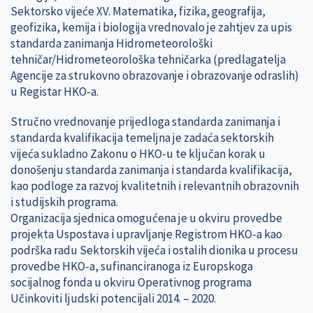
Sektorsko vijeće XV. Matematika, fizika, geografija,
geofizika, kemija i biologija vrednovalo je zahtjev za upis
standarda zanimanja Hidrometeorološki
tehničar/Hidrometeorološka tehničarka (predlagatelja
Agencije za strukovno obrazovanje i obrazovanje odraslih)
u Registar HKO-a.
Stručno vrednovanje prijedloga standarda zanimanja i
standarda kvalifikacija temeljna je zadaća sektorskih
vijeća sukladno Zakonu o HKO-u te ključan korak u
donošenju standarda zanimanja i standarda kvalifikacija,
kao podloge za razvoj kvalitetnih i relevantnih obrazovnih
i studijskih programa.
Organizacija sjednica omogućena je u okviru provedbe
projekta Uspostava i upravljanje Registrom HKO-a kao
podrška radu Sektorskih vijeća i ostalih dionika u procesu
provedbe HKO-a, sufinanciranoga iz Europskoga
socijalnog fonda u okviru Operativnog programa
Učinkoviti ljudski potencijali 2014. – 2020.