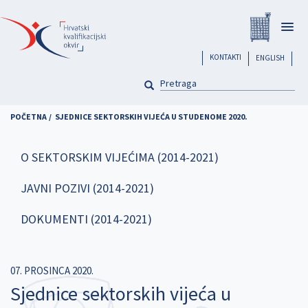
Skoči
Registar
na
Togg
glavni
navig
sadržaj
header
KONTAKTI
ENGLISH
PRETRAGA
Pretraga
POČETNA
SJEDNICE SEKTORSKIH VIJEĆA U STUDENOME 2020.
O SEKTORSKIM VIJEĆIMA (2014-2021)
JAVNI POZIVI (2014-2021)
DOKUMENTI (2014-2021)
07. PROSINCA 2020.
Sjednice sektorskih vijeća u