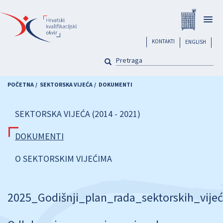
Skoči
Registar
na
Togg
glavni
navig
sadržaj
header
KONTAKTI
ENGLISH
PRETRAGA
Pretraga
POČETNA
SEKTORSKA VIJEĆA
DOKUMENTI
SEKTORSKA VIJEĆA (2014 - 2021)
DOKUMENTI
O SEKTORSKIM VIJEĆIMA
2025_Godišnji_plan_rada_sektorskih_vije