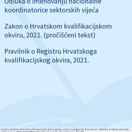
Odluka o imenovanju nacionalne
koordinatorice sektorskih vijeća
Zakon o Hrvatskom kvalifikacijskom
okviru, 2021. (pročišćeni tekst)
Pravilnik o Registru Hrvatskoga
kvalifikacijskog okvira, 2021.
Izradu mrežne stranice sufinancirala je Europska unija iz programa Erasmus+. Sadržaj mrežne stranice
isključiva je odgovornost Ministarstva znanosti, obrazovanja i mladih.