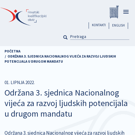
Skoči
Registar
na
Togg
glavni
navig
sadržaj
header
KONTAKTI
ENGLISH
PRETRAGA
Pretraga
POČETNA
ODRŽANA 3. SJEDNICA NACIONALNOG VIJEĆA ZA RAZVOJ LJUDSKIH
POTENCIJALA U DRUGOM MANDATU
01. LIPNJA 2022.
Održana 3. sjednica Nacionalnog
vijeća za razvoj ljudskih potencijala
u drugom mandatu
Održana 3. sjednica Nacionalnog vijeća za razvoj ljudskih