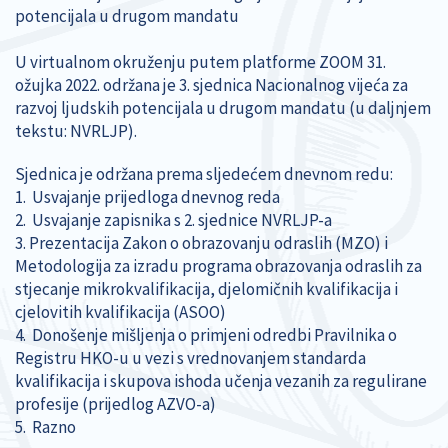
potencijala u drugom mandatu
U virtualnom okruženju putem platforme ZOOM 31.
ožujka 2022. održana je 3. sjednica Nacionalnog vijeća za
razvoj ljudskih potencijala u drugom mandatu (u daljnjem
tekstu: NVRLJP).
Sjednica je održana prema sljedećem dnevnom redu:
1. Usvajanje prijedloga dnevnog reda
2. Usvajanje zapisnika s 2. sjednice NVRLJP-a
3. Prezentacija Zakon o obrazovanju odraslih (MZO) i
Metodologija za izradu programa obrazovanja odraslih za
stjecanje mikrokvalifikacija, djelomičnih kvalifikacija i
cjelovitih kvalifikacija (ASOO)
4. Donošenje mišljenja o primjeni odredbi Pravilnika o
Registru HKO-u u vezi s vrednovanjem standarda
kvalifikacija i skupova ishoda učenja vezanih za regulirane
profesije (prijedlog AZVO-a)
5. Razno