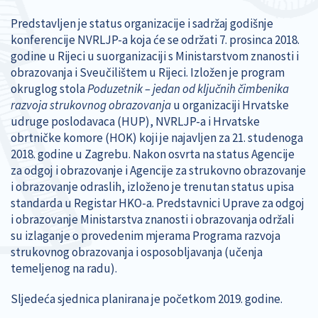
Predstavljen je status organizacije i sadržaj godišnje
konferencije NVRLJP-a koja će se održati 7. prosinca 2018.
godine u Rijeci u suorganizaciji s Ministarstvom znanosti i
obrazovanja i Sveučilištem u Rijeci. Izložen je program
okruglog stola
Poduzetnik – jedan od ključnih čimbenika
razvoja strukovnog obrazovanja
u organizaciji Hrvatske
udruge poslodavaca (HUP), NVRLJP-a i Hrvatske
obrtničke komore (HOK) koji je najavljen za 21. studenoga
2018. godine u Zagrebu. Nakon osvrta na status Agencije
za odgoj i obrazovanje i Agencije za strukovno obrazovanje
i obrazovanje odraslih, izloženo je trenutan status upisa
standarda u Registar HKO-a. Predstavnici Uprave za odgoj
i obrazovanje Ministarstva znanosti i obrazovanja održali
su izlaganje o provedenim mjerama Programa razvoja
strukovnog obrazovanja i osposobljavanja (učenja
temeljenog na radu).
Sljedeća sjednica planirana je početkom 2019. godine.