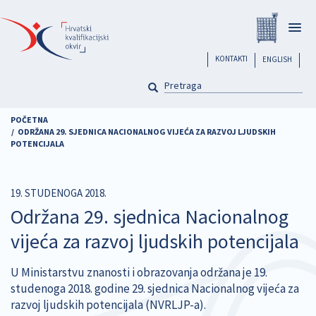
Skoči
Registar
na
Togg
glavni
navig
sadržaj
header
KONTAKTI
ENGLISH
PRETRAGA
Pretraga
POČETNA
ODRŽANA 29. SJEDNICA NACIONALNOG VIJEĆA ZA RAZVOJ LJUDSKIH
POTENCIJALA
19. STUDENOGA 2018.
Održana 29. sjednica Nacionalnog
vijeća za razvoj ljudskih potencijala
U Ministarstvu znanosti i obrazovanja održana je 19.
studenoga 2018. godine 29. sjednica Nacionalnog vijeća za
razvoj ljudskih potencijala (NVRLJP-a).