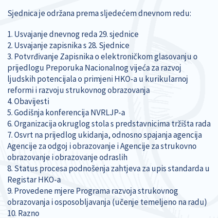
Sjednica je održana prema sljedećem dnevnom redu:
1. Usvajanje dnevnog reda 29. sjednice
2. Usvajanje zapisnika s 28. Sjednice
3. Potvrđivanje Zapisnika o elektroničkom glasovanju o
prijedlogu Preporuka Nacionalnog vijeća za razvoj
ljudskih potencijala o primjeni HKO-a u kurikularnoj
reformi i razvoju strukovnog obrazovanja
4. Obavijesti
5. Godišnja konferencija NVRLJP-a
6. Organizacija okruglog stola s predstavnicima tržišta rada
7. Osvrt na prijedlog ukidanja, odnosno spajanja agencija
Agencije za odgoj i obrazovanje i Agencije za strukovno
obrazovanje i obrazovanje odraslih
8. Status procesa podnošenja zahtjeva za upis standarda u
Registar HKO-a
9. Provedene mjere Programa razvoja strukovnog
obrazovanja i osposobljavanja (učenje temeljeno na radu)
10. Razno