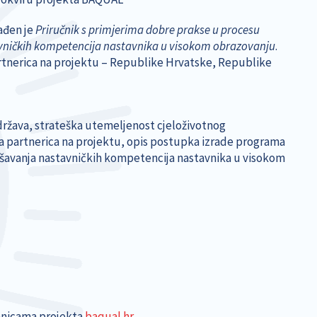
ađen je
Priručnik s primjerima dobre prakse u procesu
avničkih kompetencija nastavnika u visokom obrazovanju
.
artnerica na projektu – Republike Hrvatske, Republike
u država, strateška utemeljenost cjeloživotnog
 partnerica na projektu, opis postupka izrade programa
šavanja nastavničkih kompetencija nastavnika u visokom
ranicama projekta
baqual.hr
.