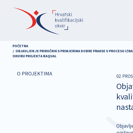
Skoči
na
glavni
sadržaj
POČETNA
OBJAVLJEN JE PRIRUČNIK S PRIMJERIMA DOBRE PRAKSE U PROCESU IZR
OKVIRU PROJEKTA BAQUAL
O PROJEKTIMA
02. PROS
Obja
kval
nast
Objavlj
nastavn