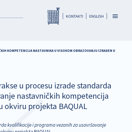
Registar HKO-a
header
Toggle
KONTAKTI
ENGLISH
navigatio
NIČKIH KOMPETENCIJA NASTAVNIKA U VISOKOM OBRAZOVANJU IZRAĐEN U
prakse u procesu izrade standarda
avanje nastavničkih kompetencija
 u okviru projekta BAQUAL
rda kvalifikacije i programa vezanih za usavršavanje
 okviru projekta BAQUAL