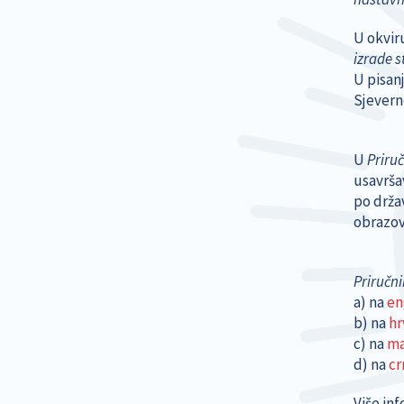
U okvir
izrade 
U pisan
Sjevern
U
Priru
usavrša
po drža
obrazov
Priručn
a) na
en
b) na
hr
c) na
ma
d) na
cr
Više in