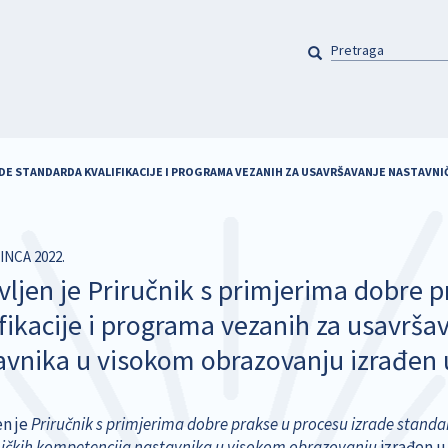
PRETRAGA
Pretraga
ADE STANDARDA KVALIFIKACIJE I PROGRAMA VEZANIH ZA USAVRŠAVANJE NASTAV
INCA 2022.
vljen je Priručnik s primjerima dobre 
ifikacije i programa vezanih za usavrš
avnika u visokom obrazovanju izrađen
en je
Priručnik s primjerima dobre prakse u procesu izrade standa
ičkih kompetencija nastavnika u visokom obrazovanju
izrađen u