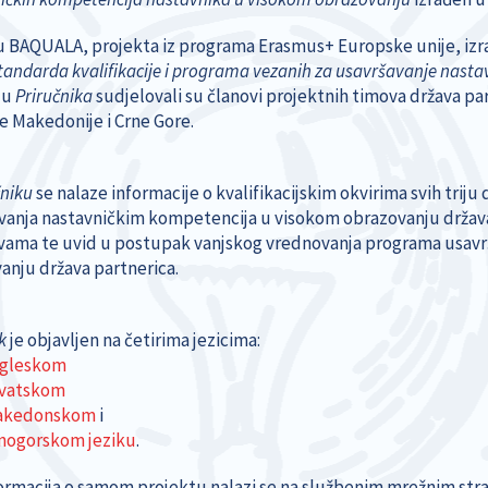
u BAQUALA, projekta iz programa Erasmus+ Europske unije, izr
standarda kvalifikacije i programa vezanih za usavršavanje nast
ju
Priručnika
sudjelovali su članovi projektnih timova država p
e Makedonije i Crne Gore.
čniku
se nalaze informacije o kvalifikacijskim okvirima svih trij
vanja nastavničkim kompetencija u visokom obrazovanju država
vama te uvid u postupak vanjskog vrednovanja programa usavr
anju država partnerica.
ik
je objavljen na četirima jezicima:
gleskom
vatskom
kedonskom
i
nogorskom jeziku
.
formacija o samom projektu nalazi se na službenim mrežnim st