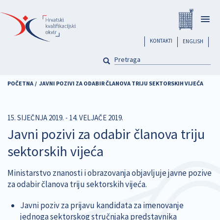
Skoči
Registar
na
Togg
glavni
navig
sadržaj
header
KONTAKTI
ENGLISH
PRETRAGA
Pretraga
POČETNA
JAVNI POZIVI ZA ODABIR ČLANOVA TRIJU SEKTORSKIH VIJEĆA
15. SIJEČNJA 2019. - 14. VELJAČE 2019.
Javni pozivi za odabir članova triju
sektorskih vijeća
Ministarstvo znanosti i obrazovanja objavljuje javne pozive
za odabir članova triju sektorskih vijeća.
Javni poziv za prijavu kandidata za imenovanje
jednoga sektorskog stručnjaka predstavnika