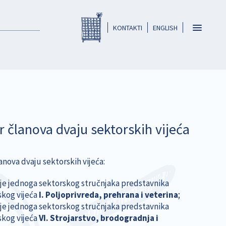
Registar HKO-a
header
Toggle
KONTAKTI
ENGLISH
navigatio
r članova dvaju sektorskih vijeća
anova dvaju sektorskih vijeća:
nje jednoga sektorskog stručnjaka predstavnika
skog vijeća
I. Poljoprivreda, prehrana i veterina
;
nje jednoga sektorskog stručnjaka predstavnika
skog vijeća
VI. Strojarstvo, brodogradnja i