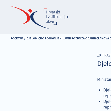
Skoči
na
glavni
sadržaj
POČETNA
DJELOMIČNO PONOVLJENI JAVNI POZIVI ZA ODABIR ČLANOVA 
10. TRAV
Djel
Ministar
Djel
repr
Djel
repr