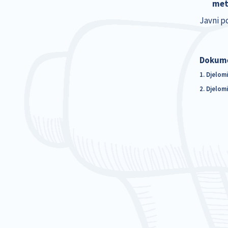
met
Javni p
Dokum
1. Djelomi
2. Djelomi