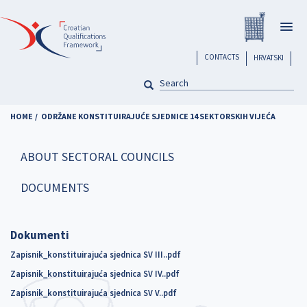
Skip
Registar H
to
Togg
main
navig
content
header
CONTACTS
HRVATSKI
SEARCH
Pretraga
HOME
ODRŽANE KONSTITUIRAJUĆE SJEDNICE 14 SEKTORSKIH VIJEĆA
ABOUT SECTORAL COUNCILS
DOCUMENTS
Dokumenti
Zapisnik_konstituirajuća sjednica SV III..pdf
Zapisnik_konstituirajuća sjednica SV IV..pdf
Zapisnik_konstituirajuća sjednica SV V..pdf