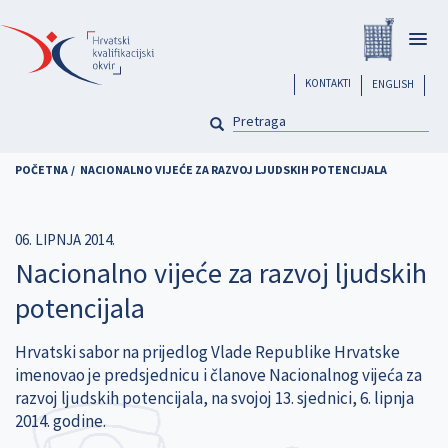
Skoči
Registar
na
Togg
glavni
navig
sadržaj
header
KONTAKTI
ENGLISH
PRETRAGA
Pretraga
POČETNA
NACIONALNO VIJEĆE ZA RAZVOJ LJUDSKIH POTENCIJALA
06. LIPNJA 2014.
Nacionalno vijeće za razvoj ljudskih
potencijala
Hrvatski sabor na prijedlog Vlade Republike Hrvatske
imenovao je predsjednicu i članove Nacionalnog vijeća za
razvoj ljudskih potencijala, na svojoj 13. sjednici, 6. lipnja
2014. godine.