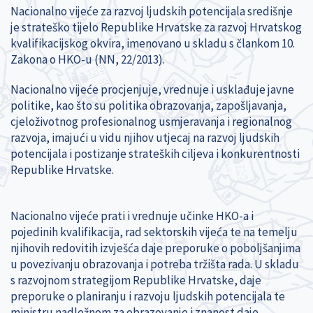
Nacionalno vijeće za razvoj ljudskih potencijala središnje
je strateško tijelo Republike Hrvatske za razvoj Hrvatskog
kvalifikacijskog okvira, imenovano u skladu s člankom 10.
Zakona o HKO-u (NN, 22/2013).
Nacionalno vijeće procjenjuje, vrednuje i usklađuje javne
politike, kao što su politika obra­zovanja, zapošljavanja,
cjeloživotnog profesionalnog usmjeravanja i regionalnog
razvoja, imajući u vidu njihov utjecaj na razvoj ljudskih
potencijala i postizanje strateških ciljeva i konkurentnosti
Republike Hrvatske.
Nacionalno vijeće prati i vrednuje učinke HKO-a i
pojedinih kvalifikacija, rad sektorskih vijeća te na temelju
njihovih redovitih izvješća daje preporuke o poboljšanjima
u povezivanju obrazovanja i potreba tržišta rada. U skladu
s razvojnom strategijom Republike Hrvatske, daje
preporuke o planiranju i razvoju ljudskih potencijala te
ministru nadležnom za obrazovanje i znanost daje