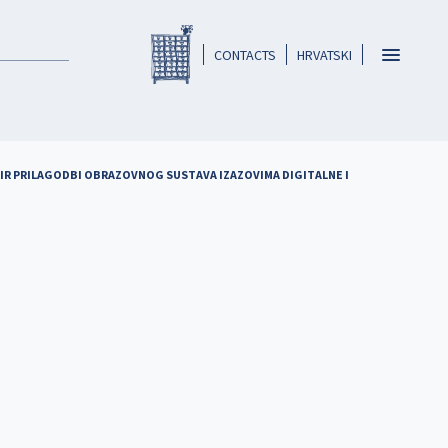
Registar HKO-a
header
Toggle
CONTACTS
HRVATSKI
navigatio
VIR PRILAGODBI OBRAZOVNOG SUSTAVA IZAZOVIMA DIGITALNE I