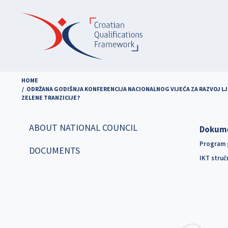
Skip
to
main
content
HOME
ODRŽANA GODIŠNJA KONFERENCIJA NACIONALNOG VIJEĆA ZA RAZVOJ LJU
ZELENE TRANZICIJE?
ABOUT NATIONAL COUNCIL
Dokum
Program g
DOCUMENTS
IKT stručn