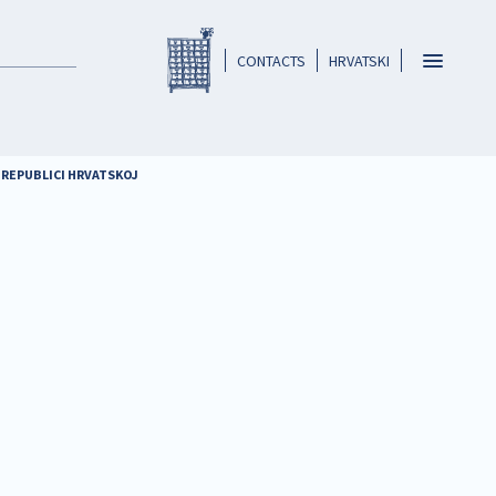
Registar HKO-a
header
Toggle
CONTACTS
HRVATSKI
navigatio
 REPUBLICI HRVATSKOJ