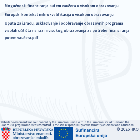
Mogućnosti financiranja putem vaučera u visokom obrazovanju
Europski kontekst mikrokvalifikacija u visokom obrazovanju
Uputa za izradu, usklađivanje i odobravanje obrazovnih programa
visokih učilišta na razini visokog obrazovanja za potrebe financiranja
putem vaučera.pdf
Website development was co-financed by the European union within the European social fund and the
Erasmus+ programme. Website content is the sole responsibility of the Ministry of Science and Education.
© 2026 HKO