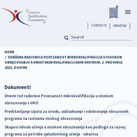
Skip
Registar H
to
Togg
main
navig
content
header
CONTACTS
HRVATSKI
SEARCH
Pretraga
HOME
ODRŽANA RADIONICA POVEZANOST MIKROKVALIFIKACIJA U VISOKOM
OBRAZOVANJU S HRVATSKIM KVALIFIKACIJSKIM OKVIROM, 1. PROSINCA
2022. GODINE
Dokumenti
Dnevni red radionice Povezanost mikrokvalifikacija u visokom
obrazovanju s HKO
Predstavljanje Uputa za izradu, usklađivanje i odobravanje obrazovnih
programa na razinama visokog obrazovanja
Skupovi ishoda učenja u visokom obrazovanju kao podloga za razvoj
programa za potrebe cjeloživotnog učenja - iskustva