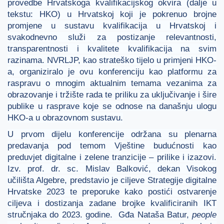
provedbe Hrvatskoga kvalifikacijskog okvira (dalje u
tekstu: HKO) u Hrvatskoj koji je pokrenuo brojne
promjene u sustavu kvalifikacija u Hrvatskoj i
svakodnevno služi za postizanje relevantnosti,
transparentnosti i kvalitete kvalifikacija na svim
razinama. NVRLJP, kao strateško tijelo u primjeni HKO-
a, organiziralo je ovu konferenciju kao platformu za
raspravu o mnogim aktualnim temama vezanima za
obrazovanje i tržište rada te priliku za uključivanje i šire
publike u rasprave koje se odnose na današnju ulogu
HKO-a u obrazovnom sustavu.
U prvom dijelu konferencije održana su plenarna
predavanja pod temom Vještine budućnosti kao
preduvjet digitalne i zelene tranzicije – prilike i izazovi.
Izv. prof. dr. sc. Mislav Balković, dekan Visokog
učilišta Algebre, predstavio je ciljeve Strategije digitalne
Hrvatske 2023 te preporuke kako postići ostvarenje
ciljeva i dostizanja zadane brojke kvalificiranih IKT
stručnjaka do 2023. godine. Gđa Nataša Batur,
people