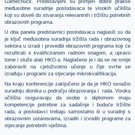
Gamechuck. Predstavljeni su primjeri dobre prakse
međusobne suradnje poslodavaca te visokih učilišta
koji su doveli do stvaranja relevantnih i tržištu potrebnih
obrazovnih programa.
U oba panela predstavnici poslodavaca naglasili su da
je ključ međusobna suradnja tržišta rada i obrazovnog
sektora u izradi i provedbi obrazovnih programa koji će
rezultirati s kvalificiranom radnom snagom, a upravo
tome i služe alati HKO-a. Naglašeno je i da se ne smije
zaboraviti na cjeloživotno učenje u čije svrhe se
izrađuju i programi za stjecanje mikrokvalifikacija.
Na kraju konferencije zaključeno je da je HKO osnažio
suradnju dionika u području obrazovanja i rada. Visoka
učilišta osiguravaju da osobe s diplomom imaju
kompetencije potrebne za sadašnje i buduće tržište
rada, a poslodavci trebaju samostalno ili u suradnji s
obrazovnim ustanovama, izraditi i izvoditi programe za
stjecanje potrebnih vještina.