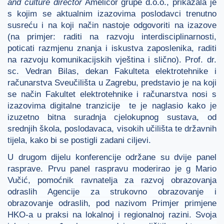
and culture director
Amelicor grupe d.o.o., prikazala je
s kojim se aktualnim izazovima poslodavci trenutno
susreću i na koji način nastoje odgovoriti na izazove
(na primjer: raditi na razvoju interdisciplinarnosti,
poticati razmjenu znanja i iskustva zaposlenika, raditi
na razvoju komunikacijskih vještina i slično). Prof. dr.
sc. Vedran Bilas, dekan Fakulteta elektrotehnike i
računarstva Sveučilišta u Zagrebu, predstavio je na koji
se način Fakultet elektrotehnike i računarstva nosi s
izazovima digitalne tranzicije te je naglasio kako je
izuzetno bitna suradnja cjelokupnog sustava, od
srednjih škola, poslodavaca, visokih učilišta te državnih
tijela, kako bi se postigli zadani ciljevi.
U drugom dijelu konferencije održane su dvije panel
rasprave. Prvu panel raspravu moderirao je g Mario
Vučić, pomoćnik ravnatelja za razvoj obrazovanja
odraslih Agencije za strukovno obrazovanje i
obrazovanje odraslih, pod nazivom Primjer primjene
HKO-a u praksi na lokalnoj i regionalnoj razini. Svoja