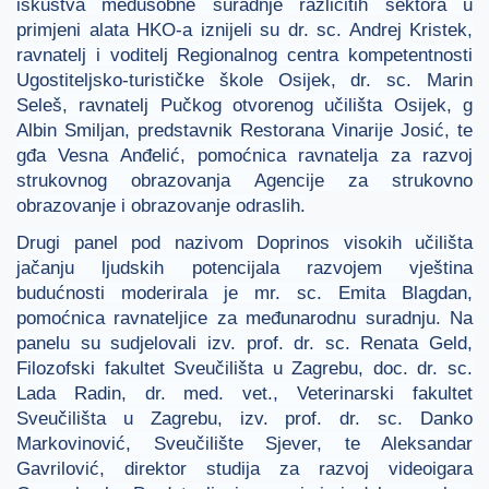
iskustva međusobne suradnje različitih sektora u
primjeni alata HKO-a iznijeli su dr. sc. Andrej Kristek,
ravnatelj i voditelj Regionalnog centra kompetentnosti
Ugostiteljsko-turističke škole Osijek, dr. sc. Marin
Seleš, ravnatelj Pučkog otvorenog učilišta Osijek, g
Albin Smiljan, predstavnik Restorana Vinarije Josić, te
gđa Vesna Anđelić, pomoćnica ravnatelja za razvoj
strukovnog obrazovanja Agencije za strukovno
obrazovanje i obrazovanje odraslih.
Drugi panel pod nazivom Doprinos visokih učilišta
jačanju ljudskih potencijala razvojem vještina
budućnosti moderirala je mr. sc. Emita Blagdan,
pomoćnica ravnateljice za međunarodnu suradnju. Na
panelu su sudjelovali izv. prof. dr. sc. Renata Geld,
Filozofski fakultet Sveučilišta u Zagrebu, doc. dr. sc.
Lada Radin, dr. med. vet., Veterinarski fakultet
Sveučilišta u Zagrebu, izv. prof. dr. sc. Danko
Markovinović, Sveučilište Sjever, te Aleksandar
Gavrilović, direktor studija za razvoj videoigara