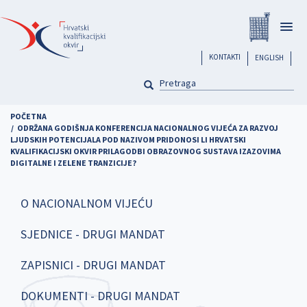
Skoči
Registar
na
Togg
glavni
navig
sadržaj
header
KONTAKTI
ENGLISH
PRETRAGA
Pretraga
POČETNA
ODRŽANA GODIŠNJA KONFERENCIJA NACIONALNOG VIJEĆA ZA RAZVOJ
LJUDSKIH POTENCIJALA POD NAZIVOM PRIDONOSI LI HRVATSKI
KVALIFIKACIJSKI OKVIR PRILAGODBI OBRAZOVNOG SUSTAVA IZAZOVIMA
DIGITALNE I ZELENE TRANZICIJE?
O NACIONALNOM VIJEĆU
SJEDNICE - DRUGI MANDAT
ZAPISNICI - DRUGI MANDAT
DOKUMENTI - DRUGI MANDAT