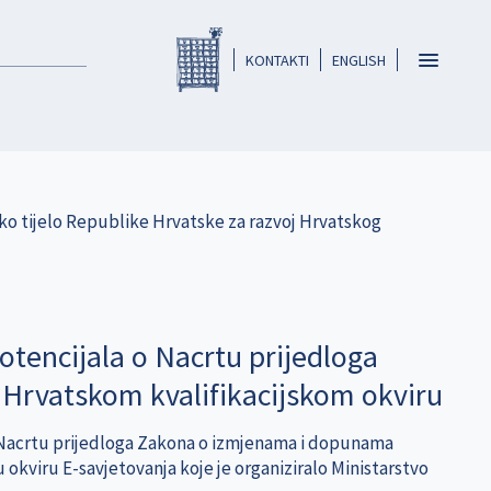
Registar HKO-a
header
Toggle
KONTAKTI
ENGLISH
navigatio
ško tijelo Republike Hrvatske za razvoj Hrvatskog
potencijala o Nacrtu prijedloga
rvatskom kvalifikacijskom okviru
e o Nacrtu prijedloga Zakona o izmjenama i dopunama
 okviru E-savjetovanja koje je organiziralo Ministarstvo