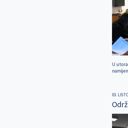
U utorak
namijen
03. LIST
Održ