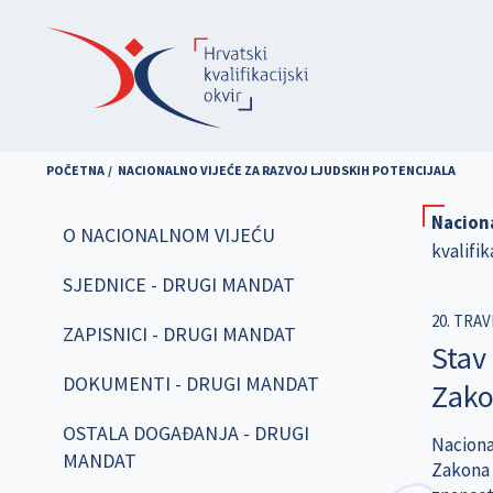
Skoči
na
glavni
sadržaj
POČETNA
NACIONALNO VIJEĆE ZA RAZVOJ LJUDSKIH POTENCIJALA
Naciona
O NACIONALNOM VIJEĆU
kvalifik
SJEDNICE - DRUGI MANDAT
20. TRAV
ZAPISNICI - DRUGI MANDAT
Stav
DOKUMENTI - DRUGI MANDAT
Zako
OSTALA DOGAĐANJA - DRUGI
Naciona
MANDAT
Zakona o