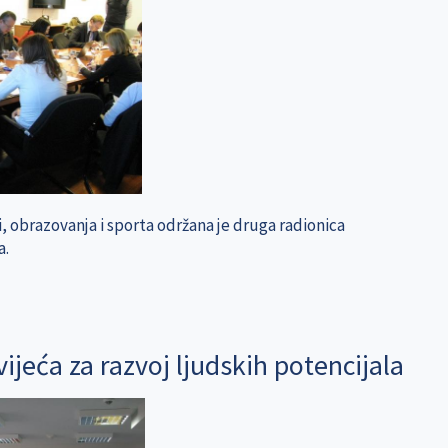
i, obrazovanja i sporta održana je druga radionica
a.
jeća za razvoj ljudskih potencijala