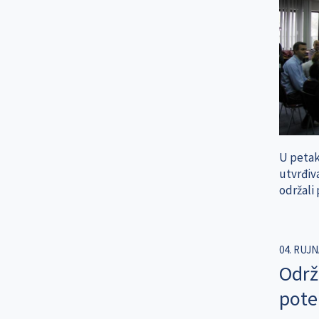
U petak,
utvrđiva
održali
04. RUJN
Održ
pote