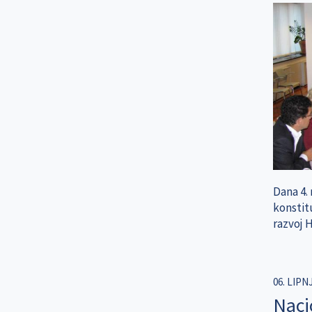
Dana 4. 
konstitu
razvoj H
06. LIPNJ
Naci