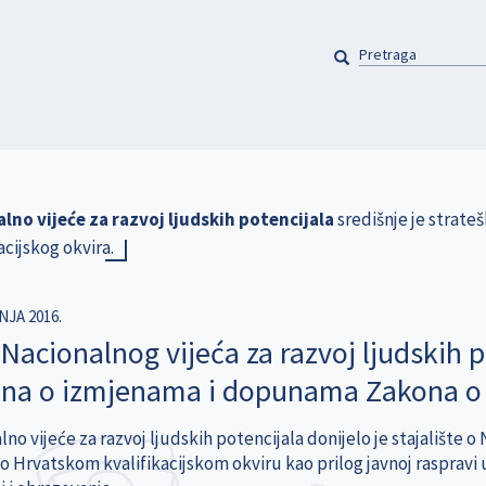
PRETRAGA
Pretraga
lno vijeće za razvoj ljudskih potencijala
središnje je strate
acijskog okvira.
NJA 2016.
 Nacionalnog vijeća za razvoj ljudskih 
na o izmjenama i dopunama Zakona o H
lno vijeće za razvoj ljudskih potencijala donijelo je stajališt
 Hrvatskom kvalifikacijskom okviru kao prilog javnoj raspravi u