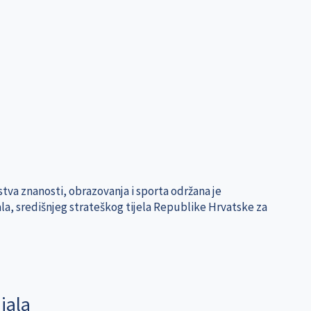
stva znanosti, obrazovanja i sporta održana je
ala, središnjeg strateškog tijela Republike Hrvatske za
jala