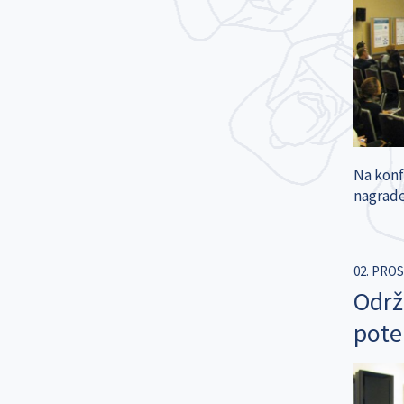
Na konfe
nagrade
02. PROS
Održ
pote