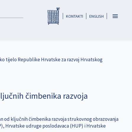
Registar HKO-a
header
Toggle
KONTAKTI
ENGLISH
navigatio
ško tijelo Republike Hrvatske za razvoj Hrvatskog
ključnih čimbenika razvoja
an od ključnih čimbenika razvoja strukovnog obrazovanja
LJP), Hrvatske udruge poslodavaca (HUP) i Hrvatske