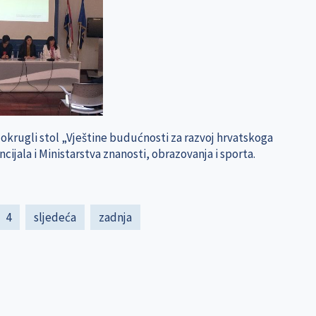
e okrugli stol „Vještine budućnosti za razvoj hrvatskoga
cijala i Ministarstva znanosti, obrazovanja i sporta.
e
Page
4
Next
sljedeća
Last
zadnja
page
page