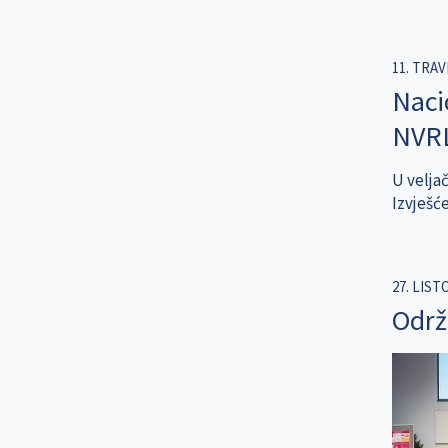
11. TRAV
Nacio
NVRL
U veljač
Izvješć
27. LIST
Održa