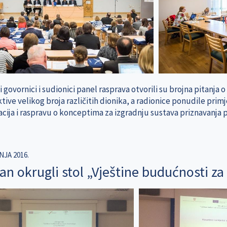
 govornici i sudionici panel rasprava otvorili su brojna pitanja
tive velikog broja različitih dionika, a radionice ponudile pri
kacija i raspravu o konceptima za izgradnju sustava priznavanja
NJA 2016.
an okrugli stol „Vještine budućnosti z