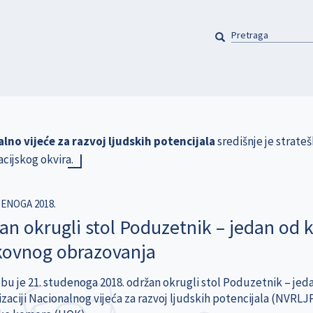
PRETRAGA
Pretraga
lno vijeće za razvoj ljudskih potencijala
središnje je strate
acijskog okvira.
DENOGA 2018.
an okrugli stol Poduzetnik – jedan od 
kovnog obrazovanja
bu je 21. studenoga 2018. održan okrugli stol Poduzetnik – jed
izaciji Nacionalnog vijeća za razvoj ljudskih potencijala (NVR