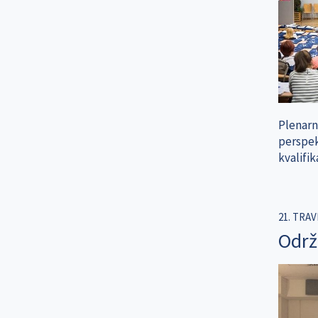
Plenarni
perspek
kvalifi
21. TRAV
Održ