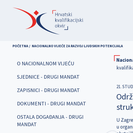
Skoči
na
glavni
sadržaj
POČETNA
NACIONALNO VIJEĆE ZA RAZVOJ LJUDSKIH POTENCIJALA
Naciona
O NACIONALNOM VIJEĆU
kvalifik
SJEDNICE - DRUGI MANDAT
21. STU
ZAPISNICI - DRUGI MANDAT
Održ
DOKUMENTI - DRUGI MANDAT
stru
OSTALA DOGAĐANJA - DRUGI
U Zagre
MANDAT
u organ