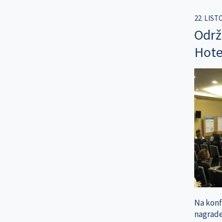
22. LIST
Održ
Hotel
Na konfe
nagrade