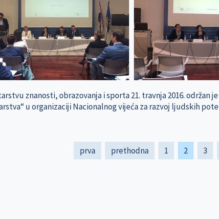
arstvu znanosti, obrazovanja i sporta 21. travnja 2016. održan j
stva“ u organizaciji Nacionalnog vijeća za razvoj ljudskih poten
tion
First
prva
Previous
prethodna
Page
1
Current
2
Pag
3
page
page
page