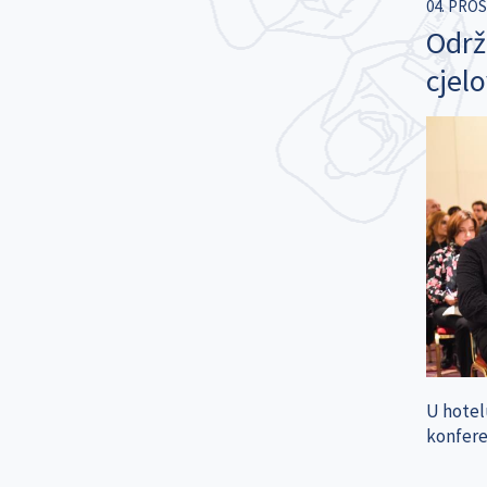
04. PROS
Održ
cjel
U hotel
konfere