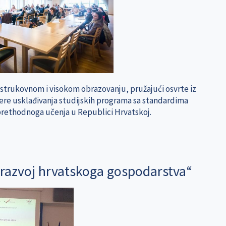
 o strukovnom i visokom obrazovanju, pružajući osvrte iz
mjere usklađivanja studijskih programa sa standardima
 prethodnoga učenja u Republici Hrvatskoj.
a razvoj hrvatskoga gospodarstva“