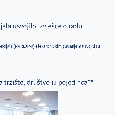
jala usvojilo Izvješće o radu
tencijala (NVRLJP-a) elektroničkim glasanjem usvojili su
 tržište, društvo ili pojedinca?“