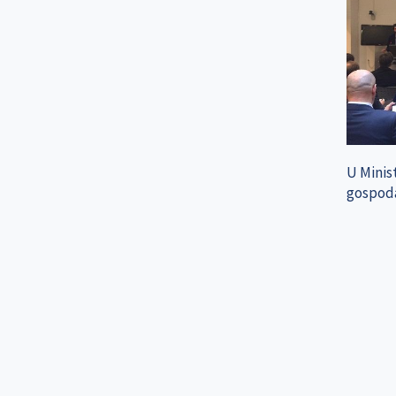
U Minist
gospodar
Pagina