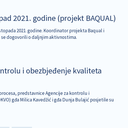
topad 2021. godine (projekt BAQUAL)
listopada 2021. godine. Koordinator projekta Baqual i
e se dogovorili o daljnjim aktivnostima.
ontrolu i obezbjeđenje kvaliteta
rocesa, predstavnice Agencije za kontrolu i
O) gđa Milica Kavedžić i gđa Dunja Bulajić posjetile su