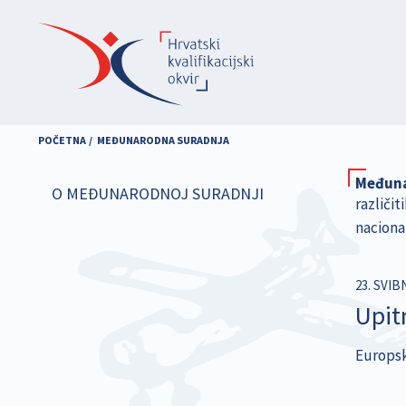
Skoči
na
glavni
sadržaj
POČETNA
MEĐUNARODNA SURADNJA
Međuna
O MEĐUNARODNOJ SURADNJI
različit
nacional
23. SVIB
Upit
Europska