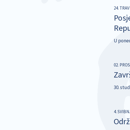
24. TRAV
Posj
Repu
U ponedj
02. PROS
Zavr
30. stu
4. SVIBN
Održ