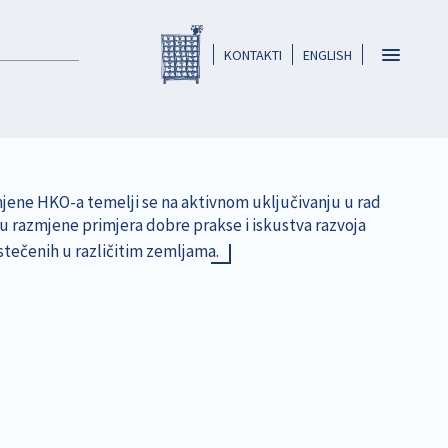
Registar HKO-a
header
Toggle
KONTAKTI
ENGLISH
navigatio
jene HKO-a temelji se na aktivnom uključivanju u rad
lju razmjene primjera dobre prakse i iskustva razvoja
 stečenih u različitim zemljama.