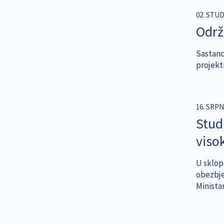
02. STU
Održ
Sastanci
projektn
16. SRPN
Stud
viso
U sklop
obezbje
Minista
Pagina