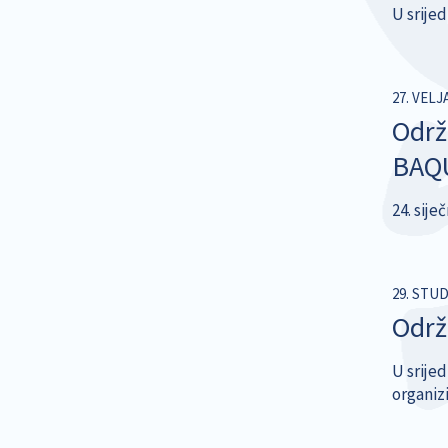
U srijed
27. VELJ
Održ
BAQ
24. sij
29. STU
Održ
U srijed
organiz