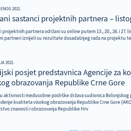
DENOG 2021.
ani sastanci projektnih partnera – lis
 projektnih partnera održani su online putem 13., 20., 26. i 27. 
i partneri iznijeli su rezultate dosadašnjeg rada na projektu t
JA 2021.
ijski posjet predstavnica Agencije za k
kog obrazovanja Republike Crne Gore
u aktivnosti međusobne podrške država sudionica Bolonjskog p
đenje kvaliteta visokog obrazovanja Republike Crne Gore (AKOKV
rstvo znanosti i obrazovanja Republike Hrv
tion