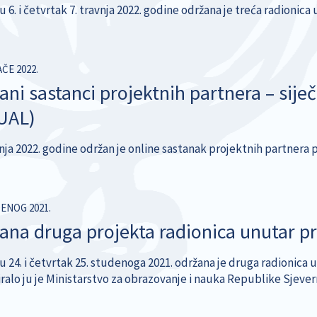
u 6. i četvrtak 7. travnja 2022. godine održana je treća radionic
AČE 2022.
ani sastanci projektnih partnera – siječ
UAL)
ečnja 2022. godine održan je online sastanak projektnih partnera
DENOG 2021.
ana druga projekta radionica unutar 
u 24. i četvrtak 25. studenoga 2021. održana je druga radionica 
iralo ju je Ministarstvo za obrazovanje i nauka Republike Sjeve