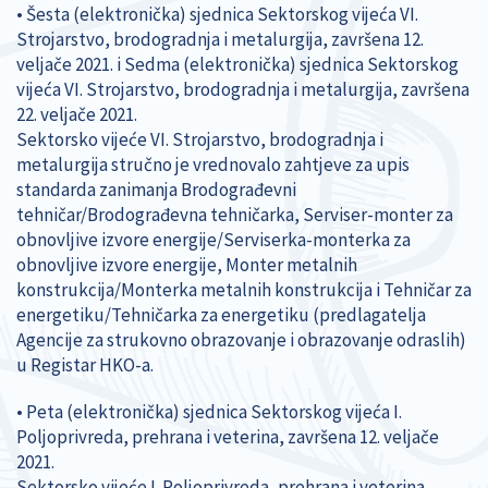
• Šesta (elektronička) sjednica Sektorskog vijeća VI.
Strojarstvo, brodogradnja i metalurgija, završena 12.
veljače 2021. i Sedma (elektronička) sjednica Sektorskog
vijeća VI. Strojarstvo, brodogradnja i metalurgija, završena
22. veljače 2021.
Sektorsko vijeće VI. Strojarstvo, brodogradnja i
metalurgija stručno je vrednovalo zahtjeve za upis
standarda zanimanja Brodograđevni
tehničar/Brodograđevna tehničarka, Serviser-monter za
obnovljive izvore energije/Serviserka-monterka za
obnovljive izvore energije, Monter metalnih
konstrukcija/Monterka metalnih konstrukcija i Tehničar za
energetiku/Tehničarka za energetiku (predlagatelja
Agencije za strukovno obrazovanje i obrazovanje odraslih)
u Registar HKO-a.
• Peta (elektronička) sjednica Sektorskog vijeća I.
Poljoprivreda, prehrana i veterina, završena 12. veljače
2021.
Sektorsko vijeće I. Poljoprivreda, prehrana i veterina