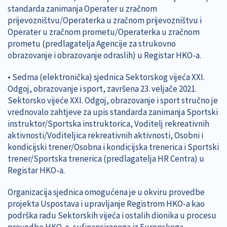
standarda zanimanja Operater u zračnom
prijevozništvu/Operaterka u zračnom prijevozništvu i
Operater u zračnom prometu/Operaterka u zračnom
prometu (predlagatelja Agencije za strukovno
obrazovanje i obrazovanje odraslih) u Registar HKO-a.
• Sedma (elektronička) sjednica Sektorskog vijeća XXI.
Odgoj, obrazovanje i sport, završena 23. veljače 2021.
Sektorsko vijeće XXI. Odgoj, obrazovanje i sport stručno je
vrednovalo zahtjeve za upis standarda zanimanja Sportski
instruktor/Sportska instruktorica, Voditelj rekreativnih
aktivnosti/Voditeljica rekreativnih aktivnosti, Osobni i
kondicijski trener/Osobna i kondicijska trenerica i Sportski
trener/Sportska trenerica (predlagatelja HR Centra) u
Registar HKO-a.
Organizacija sjednica omogućena je u okviru provedbe
projekta Uspostava i upravljanje Registrom HKO-a kao
podrška radu Sektorskih vijeća i ostalih dionika u procesu
provedbe HKO-a, sufinanciranoga iz Europskoga