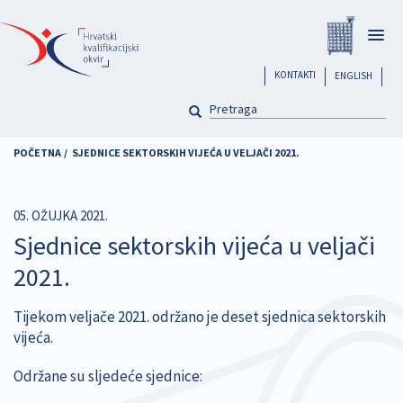
Skoči
Registar
na
Togg
glavni
navig
sadržaj
header
KONTAKTI
ENGLISH
PRETRAGA
Pretraga
POČETNA
SJEDNICE SEKTORSKIH VIJEĆA U VELJAČI 2021.
05. OŽUJKA 2021.
Sjednice sektorskih vijeća u veljači
2021.
Tijekom veljače 2021. održano je deset sjednica sektorskih
vijeća.
Održane su sljedeće sjednice: