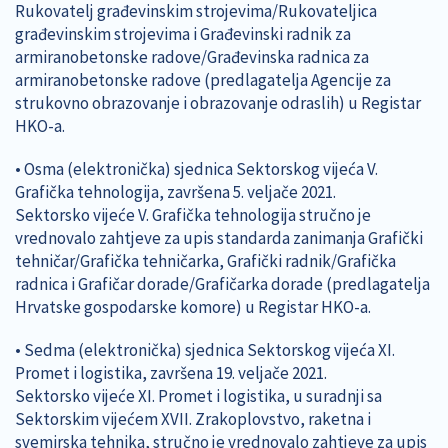
Rukovatelj građevinskim strojevima/Rukovateljica
građevinskim strojevima i Građevinski radnik za
armiranobetonske radove/Građevinska radnica za
armiranobetonske radove (predlagatelja Agencije za
strukovno obrazovanje i obrazovanje odraslih) u Registar
HKO-a.
• Osma (elektronička) sjednica Sektorskog vijeća V.
Grafička tehnologija, završena 5. veljače 2021.
Sektorsko vijeće V. Grafička tehnologija stručno je
vrednovalo zahtjeve za upis standarda zanimanja Grafički
tehničar/Grafička tehničarka, Grafički radnik/Grafička
radnica i Grafičar dorade/Grafičarka dorade (predlagatelja
Hrvatske gospodarske komore) u Registar HKO-a.
• Sedma (elektronička) sjednica Sektorskog vijeća XI.
Promet i logistika, završena 19. veljače 2021.
Sektorsko vijeće XI. Promet i logistika, u suradnji sa
Sektorskim vijećem XVII. Zrakoplovstvo, raketna i
svemirska tehnika, stručno je vrednovalo zahtjeve za upis