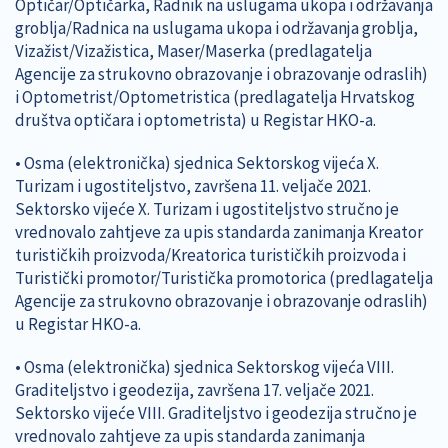
Optičar/Optičarka, Radnik na uslugama ukopa i održavanja
groblja/Radnica na uslugama ukopa i održavanja groblja,
Vizažist/Vizažistica, Maser/Maserka (predlagatelja
Agencije za strukovno obrazovanje i obrazovanje odraslih)
i Optometrist/Optometristica (predlagatelja Hrvatskog
društva optičara i optometrista) u Registar HKO-a.
• Osma (elektronička) sjednica Sektorskog vijeća X.
Turizam i ugostiteljstvo, završena 11. veljače 2021.
Sektorsko vijeće X. Turizam i ugostiteljstvo stručno je
vrednovalo zahtjeve za upis standarda zanimanja Kreator
turističkih proizvoda/Kreatorica turističkih proizvoda i
Turistički promotor/Turistička promotorica (predlagatelja
Agencije za strukovno obrazovanje i obrazovanje odraslih)
u Registar HKO-a.
• Osma (elektronička) sjednica Sektorskog vijeća VIII.
Graditeljstvo i geodezija, završena 17. veljače 2021.
Sektorsko vijeće VIII. Graditeljstvo i geodezija stručno je
vrednovalo zahtjeve za upis standarda zanimanja