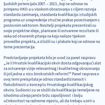
ljudskih potencijala 2007. – 2013., koji se odnose na
primjenu HKO-a u visokom obrazovanju s ciljem razvoja
standarda zanimanja, standarda kvalifikacija i studijskih
programa uz unapređenje stručne prakse povezivanjem s
poslovnim sektorom. Nositelji projekata prezentirali su
svoje projektne ideje, planirane ili ostvarene rezultate ili
neka od otvorenih pitanja na koja nailaze tijekom
provedbe projekta, a izložili su i plakate koji se odnose na
teme prezentacija.
Predstavljanje projekata bilo je uvod za panel raspravu
„Je li Hrvatski kvalifikacijski okvir doista odgovarajući alat
za ostvarenje vizije relevantnog i kvalitetnog obrazovanja
ili još jedna u nizu birokratskih reformi?“ Panel rasprava o
ovoj temi preispitala je odnos standardiziranosti i
fleksibilnosti u konceptu Hrvatskoga kvalifikacijskog
okvira. Sudionici su se složili da kvalifikacije temeljene na
ishodima učenja jamče bržu zapošljivost i bolju
učinkovitost na radnome mjestu, ali da trebaju uzeti u