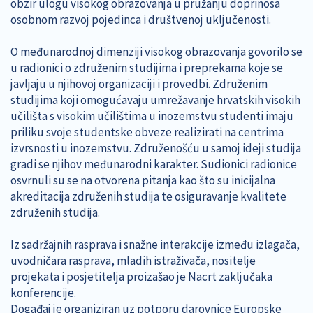
obzir ulogu visokog obrazovanja u pružanju doprinosa
osobnom razvoj pojedinca i društvenoj uključenosti.
O međunarodnoj dimenziji visokog obrazovanja govorilo se
u radionici o združenim studijima i preprekama koje se
javljaju u njihovoj organizaciji i provedbi. Združenim
studijima koji omogućavaju umrežavanje hrvatskih visokih
učilišta s visokim učilištima u inozemstvu studenti imaju
priliku svoje studentske obveze realizirati na centrima
izvrsnosti u inozemstvu. Združenošću u samoj ideji studija
gradi se njihov međunarodni karakter. Sudionici radionice
osvrnuli su se na otvorena pitanja kao što su inicijalna
akreditacija združenih studija te osiguravanje kvalitete
združenih studija.
Iz sadržajnih rasprava i snažne interakcije između izlagača,
uvodničara rasprava, mladih istraživača, nositelje
projekata i posjetitelja proizašao je Nacrt zaključaka
konferencije.
Događaj je organiziran uz potporu darovnice Europske