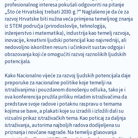
profesionalnog interesa pokušali odgovoriti na pitanje
„Što će Hrvatskoj trebati 2030. g.?“ Naglašeno je da će za
razvoj Hrvatske biti nužna veća primjena temeljnog znanja
iz STEM područja (prirodoslovlje, tehnologija,
inženjerstvo i matematika), industrija kao temelj razvoja,
inovacije, kreativni ljudski potencijal kao najvredniji, ali
nedovoljno iskorišten resurs i učinkovit sustav odgoja i
obrazovanja koji će omogućiti razvoj raznolikih ljudskih
potencijala.
Kako Nacionalno vijeće za razvoj ljudskih potencijala daje
preporuke za nacionalne politike koje temelji na
istraživanjima i pouzdanom donošenju odluka, tako je i
ova konferencija pružila priliku mladim istraživačima da
predstave svoje radove i potaknu raspravu o temama
kojima se bave, a plakati koje su izradili i izložili dali su
vizualni prikaz istraživačkih tema. Kao poticaj za daljnja
istraživanja, autorima najboljih radova dodijeljena su
priznanja i novčane nagrade. Na temelju glasovanja