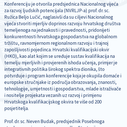
Konferenciju je otvorila predsjednica Nacionalnog vijeća
za razvoj ljudskih potencijala (NVRLJP-a) prof. dr. sc.
Ružica Beljo Lučić, naglasivši da su ciljevi Nacionalnog
vijeća stvoriti mjerljiv doprinos razvoju hrvatskog društva
temeljenoga na jednakosti i pravednosti, pridonijeti
konkurentnosti hrvatskoga gospodarstva na globalnom
tržištu, ravnomjernom regionalnom razvoju i trajnoj
zapošljivosti pojedinca. Hrvatski kvalifikacijski okvir
(HKO), kao alat kojim se uređuje sustav kvalifikacija na
temelju mjerljivih i provjerenih ishoda učenja, primjer je
integrativnih politika širokog spektra dionika, što
potvrđuje i program konferencije koja je okupila domaće i
europske stručnjake iz područja obrazovanja, znanosti,
tehnologije, umjetnosti i gospodarstva, mlade istraživače
i nositelje projekata vezanih uz razvoj i primjenu
Hrvatskoga kvalifikacijskog okvira te više od 200
posjetitelja.
Prof. dr. sc. Neven Budak, predsjednik Posebnoga