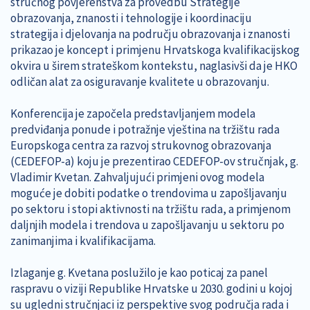
stručnog povjerenstva za provedbu Strategije
obrazovanja, znanosti i tehnologije i koordinaciju
strategija i djelovanja na području obrazovanja i znanosti
prikazao je koncept i primjenu Hrvatskoga kvalifikacijskog
okvira u širem strateškom kontekstu, naglasivši da je HKO
odličan alat za osiguravanje kvalitete u obrazovanju.
Konferencija je započela predstavljanjem modela
predviđanja ponude i potražnje vještina na tržištu rada
Europskoga centra za razvoj strukovnog obrazovanja
(CEDEFOP-a) koju je prezentirao CEDEFOP-ov stručnjak, g.
Vladimir Kvetan. Zahvaljujući primjeni ovog modela
moguće je dobiti podatke o trendovima u zapošljavanju
po sektoru i stopi aktivnosti na tržištu rada, a primjenom
daljnjih modela i trendova u zapošljavanju u sektoru po
zanimanjima i kvalifikacijama.
Izlaganje g. Kvetana poslužilo je kao poticaj za panel
raspravu o viziji Republike Hrvatske u 2030. godini u kojoj
su ugledni stručnjaci iz perspektive svog područja rada i