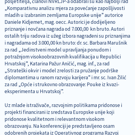
posjetitelja, članovi NVRLJP-a odabrali su kao najbolji rad
„Komparativnu analizu mjera za povećanje zapošljivosti
mladih u izabranim zemljama Europske unije” autorice
Daniele Kidjemet, mag. oecc. Autorici je dodijeljeno
priznanje i novčana nagrada od 7.000,00 kn bruto. Autori
ostalih triju radova iz užeg izbora nagrađeni su priznanjima
i nagradama od 3.000,00 kn bruto: dr. sc. Barbara Marušnik
za rad „Jedinstveni model upravljanja ponudom i
potražnjom visokoobrazovnih kvalifikacija u Republici
Hrvatskoj”, Katarina Pažur Aničić, mag. inf., za rad
„Strateški okvir i model zrelosti za pružanje podrške
diplomantima u ranom razvoju karijera” i mr. sc. Ivan Žilić
za rad „Opće i strukovno obrazovanje: Pouke iz kvazi-
eksperimenta u Hrvatskoj”.
Uz mlade istraživače, razvojnim politikama pridonose i
projekti financirani iz sredstava Europske unije koji
pridonose kvalitetnom i relevantnom visokom
obrazovanju. Na konferenciji je predstavljeno osam
odobrenih projekata iz Operativnog programa Razvoj