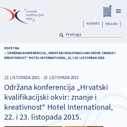
Skoči
Registar
na
Togg
glavni
navig
sadržaj
header
KONTAKTI
ENGLISH
PRETRAGA
Pretraga
POČETNA
ODRŽANA KONFERENCIJA „HRVATSKI KVALIFIKACIJSKI OKVIR: ZNANJE I
KREATIVNOST“ HOTEL INTERNATIONAL, 22. I 23. LISTOPADA 2015.
22. LISTOPADA 2015.
-
23. LISTOPADA 2015.
Održana konferencija „Hrvatski
kvalifikacijski okvir: znanje i
kreativnost“ Hotel International,
22. i 23. listopada 2015.