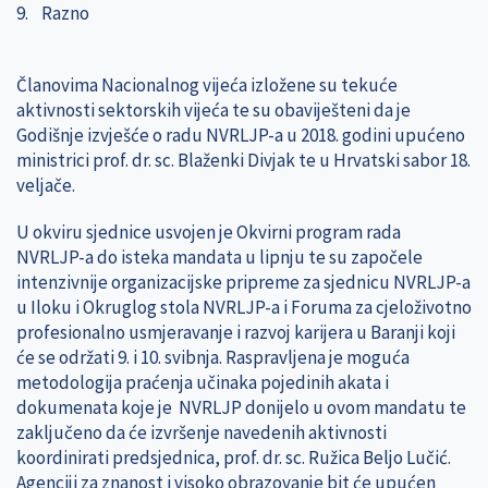
9. Razno
Članovima Nacionalnog vijeća izložene su tekuće
aktivnosti sektorskih vijeća te su obaviješteni da je
Godišnje izvješće o radu NVRLJP-a u 2018. godini upućeno
ministrici prof. dr. sc. Blaženki Divjak te u Hrvatski sabor 18.
veljače.
U okviru sjednice usvojen je Okvirni program rada
NVRLJP-a do isteka mandata u lipnju te su započele
intenzivnije organizacijske pripreme za sjednicu NVRLJP-a
u Iloku i Okruglog stola NVRLJP-a i Foruma za cjeloživotno
profesionalno usmjeravanje i razvoj karijera u Baranji koji
će se održati 9. i 10. svibnja. Raspravljena je moguća
metodologija praćenja učinaka pojedinih akata i
dokumenata koje je NVRLJP donijelo u ovom mandatu te
zaključeno da će izvršenje navedenih aktivnosti
koordinirati predsjednica, prof. dr. sc. Ružica Beljo Lučić.
Agenciji za znanost i visoko obrazovanje bit će upućen