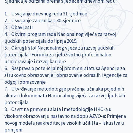
Sjednica je održana prema sljedećem dnevnom redu:
1. Usvajanje dnevnog reda 31. sjednice
2. Usvajanje zapisnika s 30. sjednice
3. Obavijesti
4. Okvirni program rada Nacionalnog vijeća za razvoj
ljudskih potencijala do lipnja 2019.
5. Okrugli stol Nacionalnog vijeća za razvoj ljudskih
potencijala i Foruma za cjeloživotno profesionalno
usmjeravanje i razvoj karijere
6. Rasprava o potencijalnoj promjeni statusa Agencije za
strukovno obrazovanje i obrazovanje odraslih i Agencije za
odgoj i obrazovanje
7. Utvrđivanje metodologije praćenja učinaka pojedinih
akata i dokumenata Nacionalnog vijeća za razvoj ljudskih
potencijala
8. Osvrt na primjenu alata i metodologije HKO-a u
visokom obrazovanju nastavno na dopis AZVO-a: Primjena
novog modela reakreditacije visokih učilišta – iskustva u
primjeni