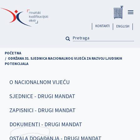
Skoči
Registar
na
Togg
glavni
navig
sadržaj
header
KONTAKTI
ENGLISH
PRETRAGA
Pretraga
POČETNA
ODRŽANA 31. SJEDNICA NACIONALNOG VIJEĆA ZA RAZVOJ LJUDSKIH
POTENCIJALA
O NACIONALNOM VIJEĆU
SJEDNICE - DRUGI MANDAT
ZAPISNICI - DRUGI MANDAT
DOKUMENTI - DRUGI MANDAT
OSTALA DOGAĐANJA - DRUGI MANDAT